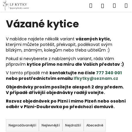
K
Přejít
Hledat
Náku
M
Přihlášen
na
o
obsah
Zpět
Zpět
košík
š
Vázané kytice
í
C
k
o
V nabídce najdete několik variant
vázaných kytic,
kterými můžete potěšit, překvapit, poděkovat svým
p
blízkým, známým, kolegům nebo třeba učitelům :)
o
Pokud si nevyberete z nabízených variant, ráda Vám
t
připravím
kytice přímo na míru dle Vašich představ :)
ř
V tomto případě mě
kontaktujte na čísle
777 340 001
e
nebo prostřednictvím emailu
lfkytky@seznam.cz
b
Objednávky prosím posílejte alespoň 2 dny předem.
u
V případě dřívější objednávky raději volejte.
j
Rozvoz objednávek po Plzni i mimo Plzeň nebo osobní
odběr v Plzni-Doubravka po předchozí domluvě.
e
t
Ř
e
a
Nejprodávanější
Nejlevnější
Nejdražší
Abecedně
n