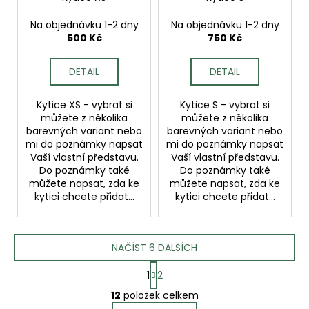
Na objednávku 1-2 dny
Na objednávku 1-2 dny
500 Kč
750 Kč
DETAIL
DETAIL
Kytice XS - vybrat si
Kytice S - vybrat si
můžete z několika
můžete z několika
barevných variant nebo
barevných variant nebo
mi do poznámky napsat
mi do poznámky napsat
Vaší vlastní představu.
Vaší vlastní představu.
Do poznámky také
Do poznámky také
můžete napsat, zda ke
můžete napsat, zda ke
kytici chcete přidat...
kytici chcete přidat...
NAČÍST 6 DALŠÍCH
S
1
2
t
O
r
12
položek celkem
v
á