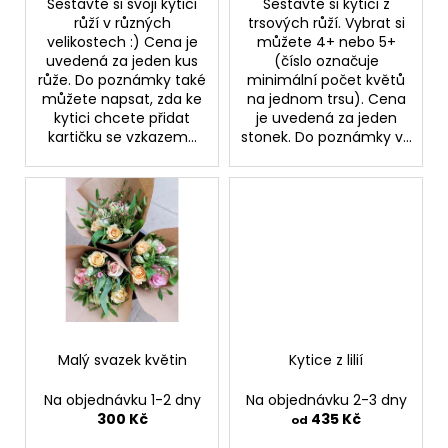
č
Sestavte si svoji kytici
Sestavte si kytici z
u
růží v různých
trsových růží. Vybrat si
velikostech :) Cena je
můžete 4+ nebo 5+
j
uvedená za jeden kus
(číslo označuje
e
růže. Do poznámky také
minimální počet květů
m
můžete napsat, zda ke
na jednom trsu). Cena
e
kytici chcete přidat
je uvedená za jeden
kartičku se vzkazem...
stonek. Do poznámky v...
Malý svazek květin
Kytice z lilií
Na objednávku 1-2 dny
Na objednávku 2-3 dny
300 Kč
435 Kč
od