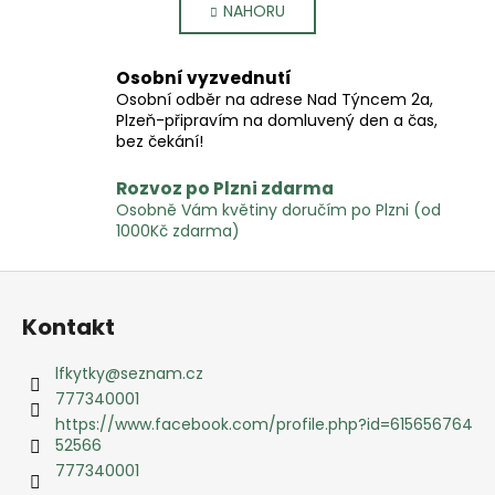
NAHORU
l
n
k
á
o
d
Osobní vyzvednutí
v
a
á
Osobní odběr na adrese Nad Týncem 2a,
c
n
Plzeň-připravím na domluvený den a čas,
í
í
bez čekání!
p
r
Rozvoz po Plzni zdarma
v
Osobně Vám květiny doručím po Plzni (od
k
1000Kč zdarma)
y
Z
v
ý
á
Kontakt
p
p
i
a
lfkytky
@
seznam.cz
s
t
777340001
u
í
https://www.facebook.com/profile.php?id=615656764
52566
777340001