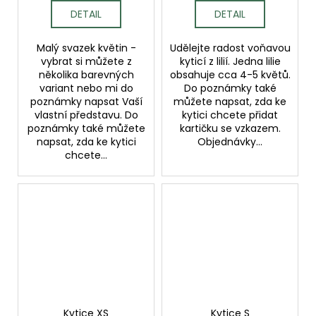
DETAIL
DETAIL
Malý svazek květin -
Udělejte radost voňavou
vybrat si můžete z
kyticí z lilií. Jedna lilie
několika barevných
obsahuje cca 4-5 květů.
variant nebo mi do
Do poznámky také
poznámky napsat Vaší
můžete napsat, zda ke
vlastní představu. Do
kytici chcete přidat
poznámky také můžete
kartičku se vzkazem.
napsat, zda ke kytici
Objednávky...
chcete...
Kytice XS
Kytice S