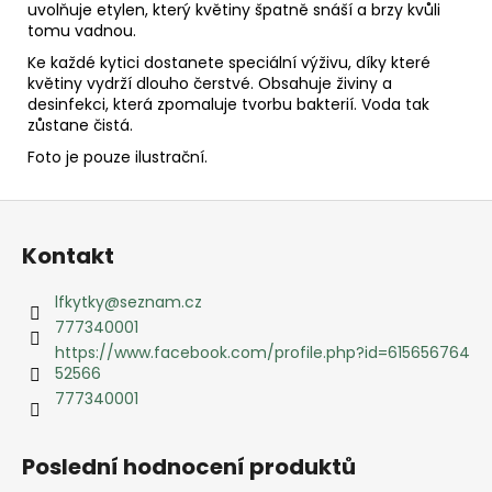
uvolňuje etylen, který květiny špatně snáší a brzy kvůli
tomu vadnou.
Ke každé kytici dostanete speciální výživu, díky které
květiny vydrží dlouho čerstvé. Obsahuje živiny a
desinfekci, která zpomaluje tvorbu bakterií. Voda tak
zůstane čistá.
Foto je pouze ilustrační.
Z
á
Kontakt
p
a
lfkytky
@
seznam.cz
t
777340001
í
https://www.facebook.com/profile.php?id=615656764
52566
777340001
Poslední hodnocení produktů