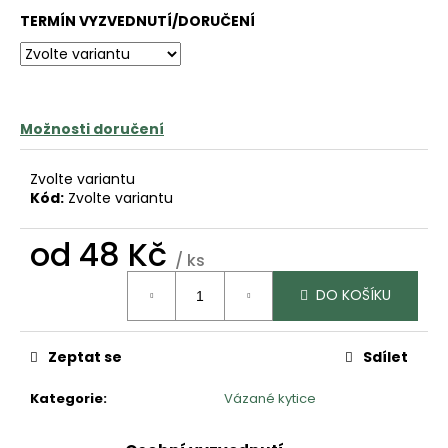
č
TERMÍN VYZVEDNUTÍ/DORUČENÍ
u
j
e
m
e
Možnosti doručení
Zvolte variantu
Kód:
Zvolte variantu
od
48 Kč
/ ks
Měrná
DO KOŠÍKU
cena:
Zeptat se
Sdílet
Kategorie
:
Vázané kytice