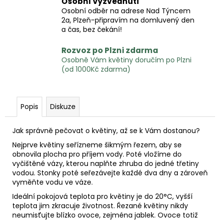
Osobní vyzvednutí
Osobní odběr na adrese Nad Týncem
2a, Plzeň-připravím na domluvený den
a čas, bez čekání!
Rozvoz po Plzni zdarma
Osobně Vám květiny doručím po Plzni
(od 1000Kč zdarma)
Popis
Diskuze
Jak správně pečovat o květiny, až se k Vám dostanou?
Nejprve květiny seřízneme šikmým řezem, aby se
obnovila plocha pro příjem vody. Poté vložíme do
vyčištěné vázy, kterou naplňte zhruba do jedné třetiny
vodou. Stonky poté seřezávejte každé dva dny a zároveň
vyměňte vodu ve váze.
Ideální pokojová teplota pro květiny je do
20°C, vyšší
teplota jim zkracuje životnost. Řezané květiny nikdy
neumisťujte blízko ovoce, zejména jablek. Ovoce totiž