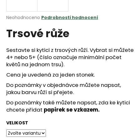
a
j
Průměrné
Neohodnoceno
Podrobnosti hodnocení
í
hodnocení
Trsové růže
produktu
t
je
?
0,0
z
Sestavte si kytici z trsových růží. Vybrat si můžete
5
4+ nebo 5+ (číslo označuje minimální počet
hvězdiček.
květů na jednom trsu).
HLEDAT
Cena je uvedená za jeden stonek.
Do poznámky v objednávce můžete napsat,
jakou barvu růží si přejete.
D
Do poznámky také můžete napsat, zda ke kytici
o
chcete přidat
papírek se vzkazem.
p
o
VELIKOST
r
u