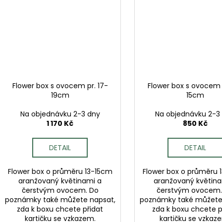
Flower box s ovocem pr. 17-
Flower box s ovocem p
19cm
15cm
Na objednávku 2-3 dny
Na objednávku 2-3
1 170 Kč
850 Kč
DETAIL
DETAIL
Flower box o průměru 13-15cm
Flower box o průměru 
aranžovaný květinami a
aranžovaný květina
čerstvým ovocem. Do
čerstvým ovocem.
poznámky také můžete napsat,
poznámky také můžete
zda k boxu chcete přidat
zda k boxu chcete p
kartičku se vzkazem.
kartičku se vzkaz