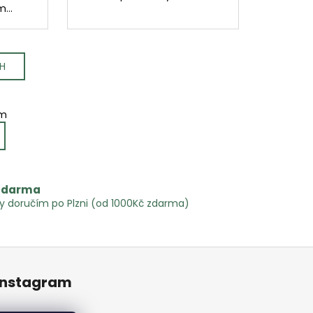
...
CH
em
 zdarma
 doručím po Plzni (od 1000Kč zdarma)
Instagram