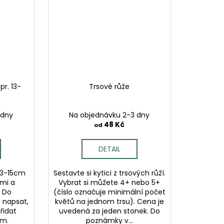
r. 13-
Trsové růže
 dny
Na objednávku 2-3 dny
48 Kč
od
DETAIL
13-15cm
Sestavte si kytici z trsových růží.
mi a
Vybrat si můžete 4+ nebo 5+
 Do
(číslo označuje minimální počet
 napsat,
květů na jednom trsu). Cena je
řidat
uvedená za jeden stonek. Do
em.
poznámky v...