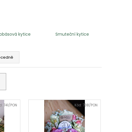
lobásová kytice
Smuteční kytice
ecedně
d:
741/PON
Kód:
738/PON