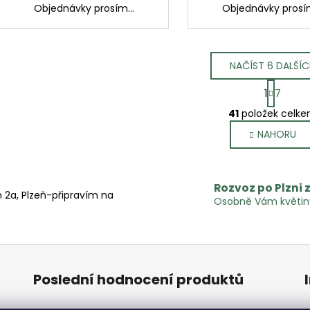
Objednávky prosím...
Objednávky prosím
NAČÍST 6 DALŠÍ
S
1
7
t
O
r
41
položek celk
v
á
NAHORU
l
n
k
á
o
d
v
a
Rozvoz po Plzni
á
2a, Plzeň-připravím na
c
Osobně Vám květiny
n
í
í
p
r
v
k
Poslední hodnocení produktů
y
v