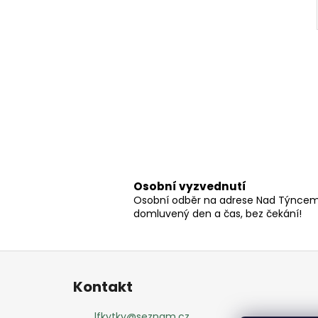
Osobní vyzvednutí
Osobní odběr na adrese Nad Týncem 
domluvený den a čas, bez čekání!
Z
á
Kontakt
p
a
lfkytky
@
seznam.cz