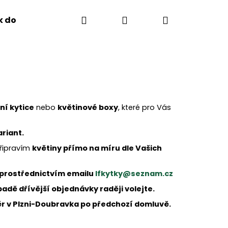
Hledat
Přihlášení
Nákupní
k dopravy
Kontakty
Květinový servis
Za
košík
ní kytice
nebo
květinové boxy
, které pro Vás
riant.
připravím
květiny přímo na míru dle Vašich
prostřednictvím emailu
lfkytky@seznam.cz
adě dřívější objednávky raději volejte.
ěr v Plzni-Doubravka po předchozí domluvě.