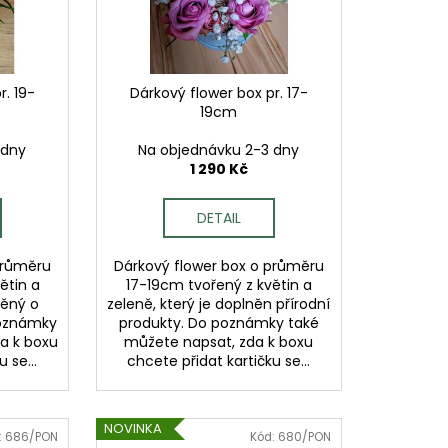
r. 19-
Dárkový flower box pr. 17-
19cm
 dny
Na objednávku 2-3 dny
1 290 Kč
DETAIL
průměru
Dárkový flower box o průměru
ětin a
17-19cm tvořený z květin a
něný o
zeleně, který je doplněn přírodní
poznámky
produkty. Do poznámky také
a k boxu
můžete napsat, zda k boxu
 se...
chcete přidat kartičku se...
NOVINKA
:
686/PON
Kód:
680/PON