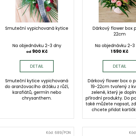
k
p
t
r
ů
o
d
Smuteční vypichovaná kytice
Dárkový flower box p
22cm
u
k
Na objednávku 2-3 dny
Na objednávku 2-3
t
900 Kč
1 590 Kč
od
ů
DETAIL
DETAIL
Smuteční kytice vypichovaná
Dárkový flower box o 
do aranžovacího držáku z růží,
19-22cm tvořený z kv
karafiátů, germín nebo
zeleně, který je dopl
chrysanthem.
přírodní produkty. Do 
také můžete napsat, zd
chcete přidat kartičku
Kód:
689/PON
Kód