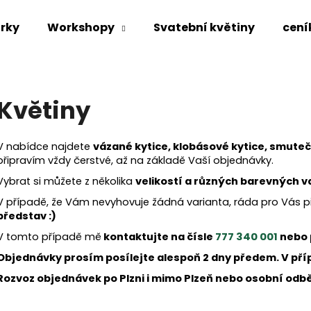
rky
Workshopy
Svatební květiny
cení
Co potřebujete najít?
Květiny
HLEDAT
V nabídce najdete
vázané kytice, klobásové kytice, smuteč
připravím vždy čerstvé, až na základě Vaší objednávky.
Vybrat si můžete z několika
velikostí a různých barevných va
Doporučujeme
V případě, že Vám nevyhovuje žádná varianta, ráda pro Vás 
představ :)
V tomto případě mě
kontaktujte na čísle
777 340 001
nebo 
Objednávky prosím posílejte alespoň 2 dny předem. V příp
Rozvoz objednávek po Plzni i mimo Plzeň nebo osobní odb