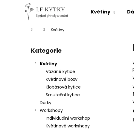
K
Přejít
na
o
Květiny
Dá
obsah
Zpět
Zpět
š
do
do
í
Domů
Květiny
k
obchodu
obchodu
P
o
Kategorie
Přeskočit
s
kategorie
t
Květiny
r
Vázané kytice
a
Květinové boxy
n
Klobásová kytice
n
Smuteční kytice
í
Dárky
p
Workshopy
a
Individuální workshop
n
Květinové workshopy
e