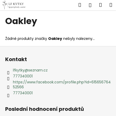
K
Přejít
Hledat
Náku
M
Přihlášen
na
o
obsah
Zpět
Zpět
košík
š
Oakley
í
C
k
o
Žádné produkty značky
Oakley
nebyly nalezeny...
p
o
Z
t
á
Kontakt
ř
p
e
a
lfkytky
@
seznam.cz
b
t
777340001
u
í
https://www.facebook.com/profile.php?id=615656764
52566
j
777340001
e
t
e
Poslední hodnocení produktů
n