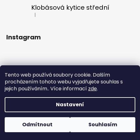
a
Klobásová kytice střední
j
|
Hodnocení produktu je 5 z 5 hvězdiček.
í
t
Instagram
?
HLEDAT
Tento web používá soubory cookie. Dalším
Sledovat na Instagramu
procházením tohoto webu vyjadřujete souhlas s
jejich používáním.. Více informací
zde
.
Vytvořil Shoptet
D
Copyright 2026
LF KYTKY
. Všechna práva vyhrazena.
Nastavení
o
p
o
Odmítnout
Souhlasím
r
u