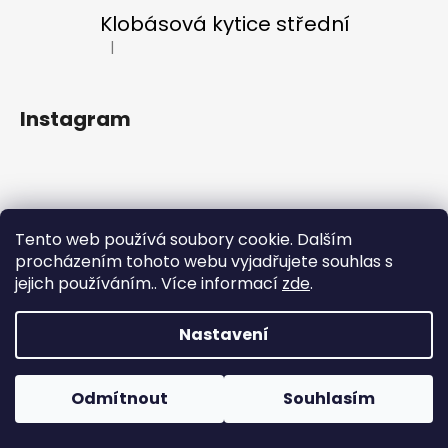
a
Klobásová kytice střední
j
|
Hodnocení produktu je 5 z 5 hvězdiček.
í
t
Instagram
?
HLEDAT
Tento web používá soubory cookie. Dalším
Sledovat na Instagramu
procházením tohoto webu vyjadřujete souhlas s
jejich používáním.. Více informací
zde
.
Vytvořil Shoptet
D
Copyright 2026
LF KYTKY
. Všechna práva vyhrazena.
Nastavení
o
p
o
Odmítnout
Souhlasím
r
u