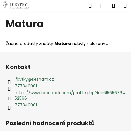
K
Přejít
Hledat
Náku
M
Přihlášen
na
o
obsah
Zpět
Zpět
košík
š
Matura
í
C
k
o
Žádné produkty značky
Matura
nebyly nalezeny...
p
o
Z
t
á
Kontakt
ř
p
e
a
lfkytky
@
seznam.cz
b
t
777340001
u
í
https://www.facebook.com/profile.php?id=615656764
52566
j
777340001
e
t
e
Poslední hodnocení produktů
n