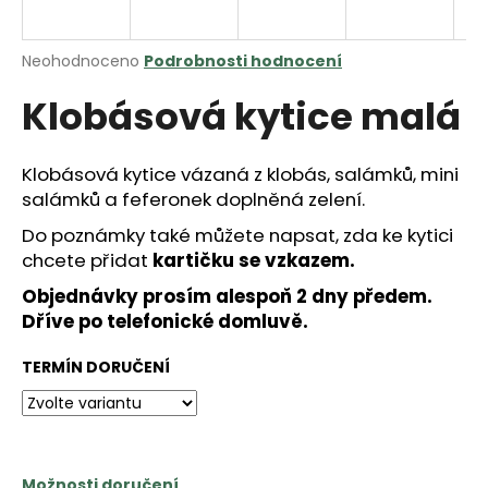
a
j
Průměrné
Neohodnoceno
Podrobnosti hodnocení
í
hodnocení
Klobásová kytice malá
produktu
t
je
?
0,0
z
Klobásová kytice vázaná z klobás, salámků, mini
5
salámků a feferonek doplněná zelení.
hvězdiček.
Do poznámky také můžete napsat, zda ke kytici
HLEDAT
chcete přidat
kartičku se vzkazem.
Objednávky prosím alespoň 2 dny předem.
Dříve po telefonické domluvě.
D
TERMÍN DORUČENÍ
o
p
o
r
u
Možnosti doručení