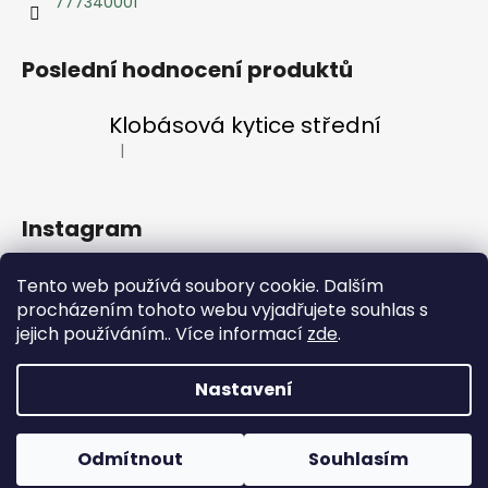
777340001
Poslední hodnocení produktů
Klobásová kytice střední
|
Hodnocení produktu je 5 z 5 hvězdiček.
Instagram
Tento web používá soubory cookie. Dalším
procházením tohoto webu vyjadřujete souhlas s
jejich používáním.. Více informací
zde
.
Sledovat na Instagramu
Nastavení
Vytvořil Shoptet
Odmítnout
Souhlasím
Copyright 2026
LF KYTKY
. Všechna práva vyhrazena.