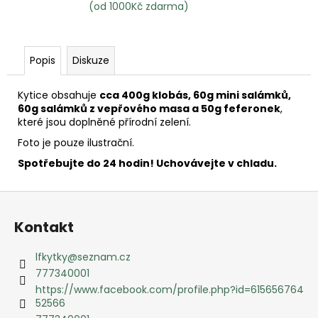
(od 1000Kč zdarma)
Popis
Diskuze
Kytice obsahuje
cca 400g klobás, 60g mini salámků,
60g salámků z vepřového masa a 50g feferonek
,
které jsou doplněné přírodní zelení.
Foto je pouze ilustrační.
Spotřebujte do 24 hodin! Uchovávejte v chladu.
Z
á
Kontakt
p
a
lfkytky
@
seznam.cz
t
777340001
í
https://www.facebook.com/profile.php?id=615656764
52566