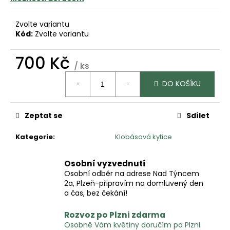
č
u
j
Zvolte variantu
e
Kód:
Zvolte variantu
m
e
700 Kč
/ ks
Měrná
DO KOŠÍKU
cena:
Zeptat se
Sdílet
Kategorie
:
Klobásová kytice
Osobní vyzvednutí
Osobní odběr na adrese Nad Týncem
2a, Plzeň-připravím na domluvený den
a čas, bez čekání!
Rozvoz po Plzni zdarma
Osobně Vám květiny doručím po Plzni