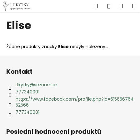
K
Přejít
Hledat
Náku
M
Přihlášen
na
o
obsah
Zpět
Zpět
košík
š
Elise
í
C
k
o
Žádné produkty značky
Elise
nebyly nalezeny...
p
o
Z
t
á
Kontakt
ř
p
e
a
lfkytky
@
seznam.cz
b
t
777340001
u
í
https://www.facebook.com/profile.php?id=615656764
52566
j
777340001
e
t
e
Poslední hodnocení produktů
n