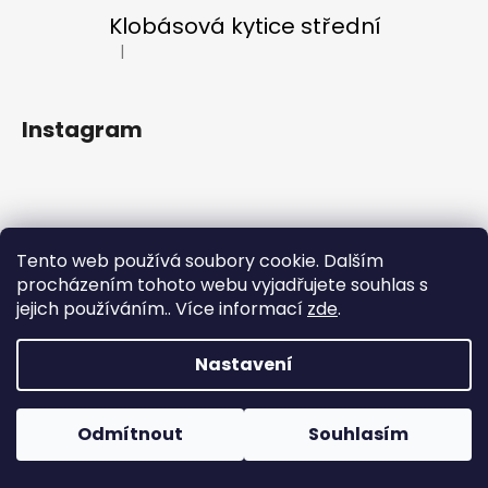
a
Klobásová kytice střední
j
|
Hodnocení produktu je 5 z 5 hvězdiček.
í
t
Instagram
?
HLEDAT
Tento web používá soubory cookie. Dalším
Sledovat na Instagramu
procházením tohoto webu vyjadřujete souhlas s
jejich používáním.. Více informací
zde
.
Vytvořil Shoptet
D
Copyright 2026
LF KYTKY
. Všechna práva vyhrazena.
Nastavení
o
p
o
Odmítnout
Souhlasím
r
u