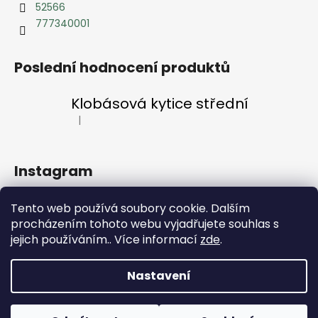
52566
777340001
Poslední hodnocení produktů
Klobásová kytice střední
|
Hodnocení produktu je 5 z 5 hvězdiček.
Instagram
Tento web používá soubory cookie. Dalším
procházením tohoto webu vyjadřujete souhlas s
jejich používáním.. Více informací
zde
.
Sledovat na Instagramu
Nastavení
Vytvořil Shoptet