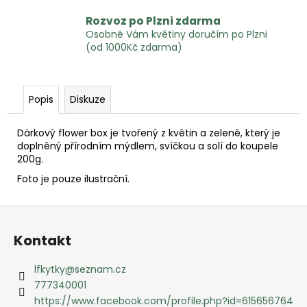
Rozvoz po Plzni zdarma
Osobně Vám květiny doručím po Plzni
(od 1000Kč zdarma)
Popis
Diskuze
Dárkový flower box je tvořený z květin a zeleně, který je
doplněný přírodním mýdlem, svíčkou a solí do koupele
200g.
Foto je pouze ilustrační.
Z
á
Kontakt
p
a
lfkytky
@
seznam.cz
t
777340001
í
https://www.facebook.com/profile.php?id=615656764