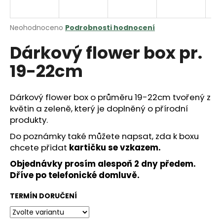
a
j
Průměrné
Neohodnoceno
Podrobnosti hodnocení
í
hodnocení
Dárkový flower box pr.
produktu
t
je
?
19-22cm
0,0
z
5
hvězdiček.
Dárkový flower box o průměru 19-22cm tvořený z
květin a zeleně, který je doplněný o přírodní
HLEDAT
produkty.
Do poznámky také můžete napsat, zda k boxu
chcete přidat
kartičku se vzkazem.
D
Objednávky prosím alespoň 2 dny předem.
o
Dříve po telefonické domluvě.
p
o
TERMÍN DORUČENÍ
r
u