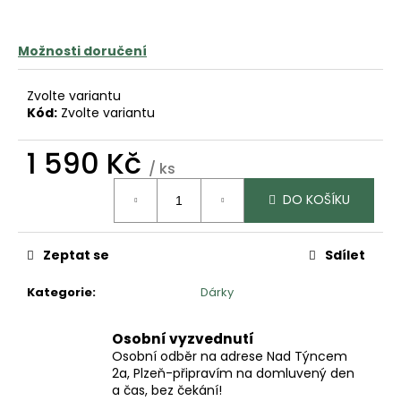
č
u
j
Možnosti doručení
e
m
Zvolte variantu
e
Kód:
Zvolte variantu
1 590 Kč
/ ks
Měrná
DO KOŠÍKU
cena:
Zeptat se
Sdílet
Kategorie
:
Dárky
Osobní vyzvednutí
Osobní odběr na adrese Nad Týncem
2a, Plzeň-připravím na domluvený den
a čas, bez čekání!